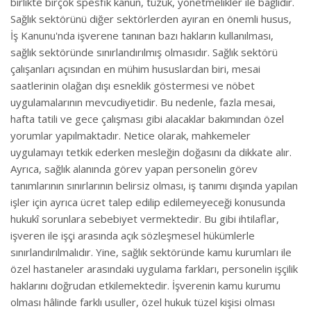
birlikte birçok spesfik kanun, tüzük, yönetmelikler ile bağlıdır.
Sağlık sektörünü diğer sektörlerden ayıran en önemli husus,
İş Kanunu'nda işverene tanınan bazı hakların kullanılması,
sağlık sektöründe sınırlandırılmış olmasıdır. Sağlık sektörü
çalışanları açısından en mühim hususlardan biri, mesai
saatlerinin olağan dışı esneklik göstermesi ve nöbet
uygulamalarının mevcudiyetidir. Bu nedenle, fazla mesai,
hafta tatili ve gece çalışması gibi alacaklar bakımından özel
yorumlar yapılmaktadır. Netice olarak, mahkemeler
uygulamayı tetkik ederken mesleğin doğasını da dikkate alır.
Ayrıca, sağlık alanında görev yapan personelin görev
tanımlarının sınırlarının belirsiz olması, iş tanımı dışında yapılan
işler için ayrıca ücret talep edilip edilemeyeceği konusunda
hukukî sorunlara sebebiyet vermektedir. Bu gibi ihtilaflar,
işveren ile işçi arasında açık sözleşmesel hükümlerle
sınırlandırılmalıdır. Yine, sağlık sektöründe kamu kurumları ile
özel hastaneler arasındaki uygulama farkları, personelin işçilik
haklarını doğrudan etkilemektedir. İşverenin kamu kurumu
olması hâlinde farklı usuller, özel hukuk tüzel kişisi olması