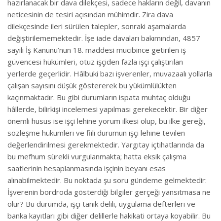
hazırlanacak bir dava dilekçesi, sadece hakların değil, davanın
neticesinin de tesiri açısından mühimdir. Zira dava
dilekçesinde ileri sürülen talepler, sonraki aşamalarda
değiştirilememektedir. İşe iade davaları bakımından, 4857
sayılı İş Kanunu’nun 18. maddesi mucibince getirilen iş
güvencesi hükümleri, otuz işçiden fazla işçi çalıştırılan
yerlerde geçerlidir. Hâlbuki bazı işverenler, muvazaalı yollarla
çalışan sayısını düşük göstererek bu yükümlülükten
kaçınmaktadır. Bu gibi durumların ispata muhtaç olduğu
hâllerde, bilirkişi incelemesi yapılması gerekecektir. Bir diğer
önemli husus ise işçi lehine yorum ilkesi olup, bu ilke gereği,
sözleşme hükümleri ve fiili durumun işçi lehine tevilen
değerlendirilmesi gerekmektedir. Yargıtay içtihatlarında da
bu mefhum sürekli vurgulanmakta; hatta eksik çalışma
saatlerinin hesaplanmasında işçinin beyanı esas
alınabilmektedir. Bu noktada şu soru gündeme gelmektedir:
İşverenin bordroda gösterdiği bilgiler gerçeği yansıtmasa ne
olur? Bu durumda, işçi tanık delili, uygulama defterleri ve
banka kayıtları gibi diğer delillerle hakikati ortaya koyabilir. Bu