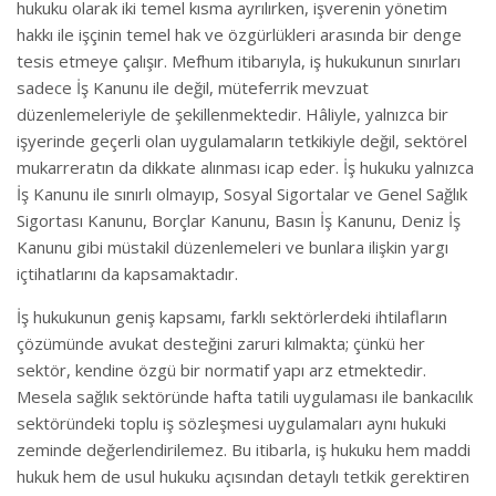
hukuku olarak iki temel kısma ayrılırken, işverenin yönetim
hakkı ile işçinin temel hak ve özgürlükleri arasında bir denge
tesis etmeye çalışır. Mefhum itibarıyla, iş hukukunun sınırları
sadece İş Kanunu ile değil, müteferrik mevzuat
düzenlemeleriyle de şekillenmektedir. Hâliyle, yalnızca bir
işyerinde geçerli olan uygulamaların tetkikiyle değil, sektörel
mukarreratın da dikkate alınması icap eder. İş hukuku yalnızca
İş Kanunu ile sınırlı olmayıp, Sosyal Sigortalar ve Genel Sağlık
Sigortası Kanunu, Borçlar Kanunu, Basın İş Kanunu, Deniz İş
Kanunu gibi müstakil düzenlemeleri ve bunlara ilişkin yargı
içtihatlarını da kapsamaktadır.
İş hukukunun geniş kapsamı, farklı sektörlerdeki ihtilafların
çözümünde avukat desteğini zaruri kılmakta; çünkü her
sektör, kendine özgü bir normatif yapı arz etmektedir.
Mesela sağlık sektöründe hafta tatili uygulaması ile bankacılık
sektöründeki toplu iş sözleşmesi uygulamaları aynı hukuki
zeminde değerlendirilemez. Bu itibarla, iş hukuku hem maddi
hukuk hem de usul hukuku açısından detaylı tetkik gerektiren