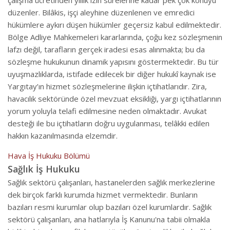
çalışma ücretinden yıllık izin sürelerine kadar pek çok konuyu
düzenler. Bilâkis, işçi aleyhine düzenlenen ve emredici
hükümlere aykırı düşen hükümler geçersiz kabul edilmektedir.
Bölge Adliye Mahkemeleri kararlarında, çoğu kez sözleşmenin
lafzı değil, tarafların gerçek iradesi esas alınmakta; bu da
sözleşme hukukunun dinamik yapısını göstermektedir. Bu tür
uyuşmazlıklarda, istifade edilecek bir diğer hukukî kaynak ise
Yargıtay’ın hizmet sözleşmelerine ilişkin içtihatlarıdır. Zira,
havacılık sektöründe özel mevzuat eksikliği, yargı içtihatlarının
yorum yoluyla telafi edilmesine neden olmaktadır. Avukat
desteği ile bu içtihatların doğru uygulanması, telâkki edilen
hakkın kazanılmasında elzemdir.
Hava İş Hukuku Bölümü
Sağlık İş Hukuku
Sağlık sektörü çalışanları, hastanelerden sağlık merkezlerine
dek birçok farklı kurumda hizmet vermektedir. Bunların
bazıları resmi kurumlar olup bazıları özel kurumlardır. Sağlık
sektörü çalışanları, ana hatlarıyla İş Kanunu'na tabii olmakla