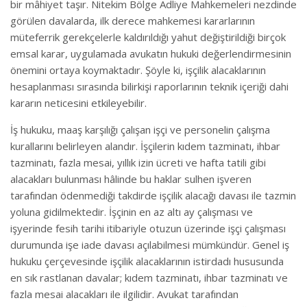
bir mâhiyet taşır. Nitekim Bölge Adliye Mahkemeleri nezdinde
görülen davalarda, ilk derece mahkemesi kararlarının
müteferrik gerekçelerle kaldırıldığı yahut değiştirildiği birçok
emsal karar, uygulamada avukatın hukuki değerlendirmesinin
önemini ortaya koymaktadır. Şöyle ki, işçilik alacaklarının
hesaplanması sırasında bilirkişi raporlarının teknik içeriği dahi
kararın neticesini etkileyebilir.
İş hukuku, maaş karşılığı çalışan işçi ve personelin çalışma
kurallarını belirleyen alandır. İşçilerin kıdem tazminatı, ihbar
tazminatı, fazla mesai, yıllık izin ücreti ve hafta tatili gibi
alacakları bulunması hâlinde bu haklar sulhen işveren
tarafından ödenmediği takdirde işçilik alacağı davası ile tazmin
yoluna gidilmektedir. İşçinin en az altı ay çalışması ve
işyerinde fesih tarihi itibariyle otuzun üzerinde işçi çalışması
durumunda işe iade davası açılabilmesi mümkündür. Genel iş
hukuku çerçevesinde işçilik alacaklarının istirdadı hususunda
en sık rastlanan davalar; kıdem tazminatı, ihbar tazminatı ve
fazla mesai alacakları ile ilgilidir. Avukat tarafından