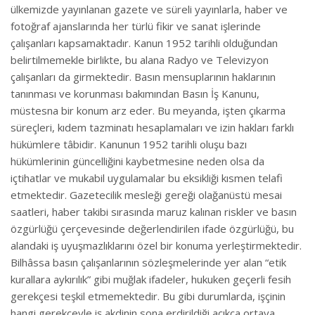
ülkemizde yayınlanan gazete ve süreli yayınlarla, haber ve
fotoğraf ajanslarında her türlü fikir ve sanat işlerinde
çalışanları kapsamaktadır. Kanun 1952 tarihli olduğundan
belirtilmemekle birlikte, bu alana Radyo ve Televizyon
çalışanları da girmektedir. Basın mensuplarının haklarının
tanınması ve korunması bakımından Basın İş Kanunu,
müstesna bir konum arz eder. Bu meyanda, işten çıkarma
süreçleri, kıdem tazminatı hesaplamaları ve izin hakları farklı
hükümlere tâbidir. Kanunun 1952 tarihli oluşu bazı
hükümlerinin güncelliğini kaybetmesine neden olsa da
içtihatlar ve mukabil uygulamalar bu eksikliği kısmen telafi
etmektedir. Gazetecilik mesleği gereği olağanüstü mesai
saatleri, haber takibi sırasında maruz kalınan riskler ve basın
özgürlüğü çerçevesinde değerlendirilen ifade özgürlüğü, bu
alandaki iş uyuşmazlıklarını özel bir konuma yerleştirmektedir.
Bilhâssa basın çalışanlarının sözleşmelerinde yer alan “etik
kurallara aykırılık” gibi muğlak ifadeler, hukuken geçerli fesih
gerekçesi teşkil etmemektedir. Bu gibi durumlarda, işçinin
hangi gerekçeyle iş akdinin sona erdirildiği açıkça ortaya