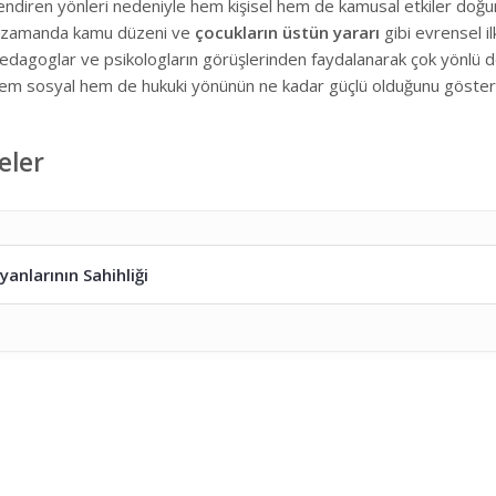
gilendiren yönleri nedeniyle hem kişisel hem de kamusal etkiler doğ
aynı zamanda kamu düzeni ve
çocukların üstün yararı
gibi evrensel i
pedagoglar ve psikologların görüşlerinden faydalanarak çok yönlü de
n hem sosyal hem de hukuki yönünün ne kadar güçlü olduğunu gösteri
eler
nlarının Sahihliği