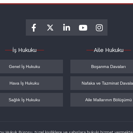
İş Hukuku
Aile Hukuku
Genel İş Hukuku
Boşanma Davaları
Hava İş Hukuku
Nafaka ve Tazminat Davala
Sağlık İş Hukuku
Aile Mallarının Bölüşümü
oy Hukuk Bürosu, tüzel kişiliklere ve şahıslara hukuki hizmet vermekted