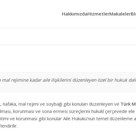
Hakkımızda
Hizmetler
Makaleler
Bl
mal rejimine kadar aile ilişkilerini düzenleyen özel bir hukuk dalı
t, nafaka, mal rejimi ve soybağı gibi konuları düzenleyen ve
Türk M
lması, korunması ve sona ermesi süreçlerini hukukî çerçevede ele alır
itimi ve korunması gibi konular Aile Hukuku'nun temel düzenleme al
endirilir.