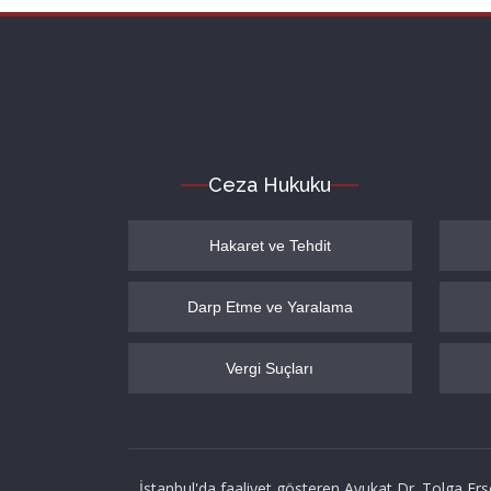
Ceza Hukuku
Hakaret ve Tehdit
Darp Etme ve Yaralama
Vergi Suçları
İstanbul'da faaliyet gösteren Avukat Dr. Tolga Ers