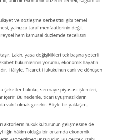
 ki, adil bir ekonomik düzenin temeli, sağlam bir
mülkiyet ve sözleşme serbestisi gibi temel
lmesi, yalnızca taraf menfaatlerinin değil,
ireysel hem kamusal düzlemde tecellisini
 Lakin, yasa değişiklikleri tek başına yeterli
 rekabet hükümlerinin yorumu, ekonomik hayatın
ır. Hâliyle, Ticaret Hukuku’nun canlı ve dönüşen
sa şirketler hukuku, sermaye piyasası işlemleri,
 içerir. Bu nedenle, ticari uyuşmazlıkların
 vakıf olmak gerekir. Böyle bir yaklaşım,
ari aktörlerin hukuk kültürünün gelişmesine de
eyfiliğin hâkim olduğu bir ortamda ekonomik
etin vazgeçilmez unsurudur. Bu gerçek, izahı