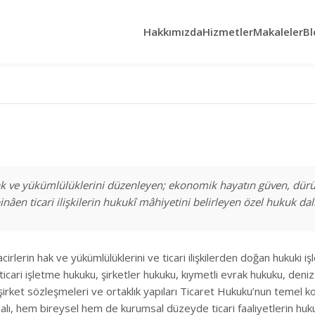
Hakkımızda
Hizmetler
Makaleler
Bl
n hak ve yükümlülüklerini düzenleyen; ekonomik hayatın güven, dürüs
nâen ticari ilişkilerin hukukî mâhiyetini belirleyen özel hukuk dalı
tacirlerin hak ve yükümlülüklerini ve ticari ilişkilerden doğan hukuki 
ri işletme hukuku, şirketler hukuku, kıymetli evrak hukuku, deniz t
ı, şirket sözleşmeleri ve ortaklık yapıları Ticaret Hukuku’nun temel 
dalı, hem bireysel hem de kurumsal düzeyde ticari faaliyetlerin huk