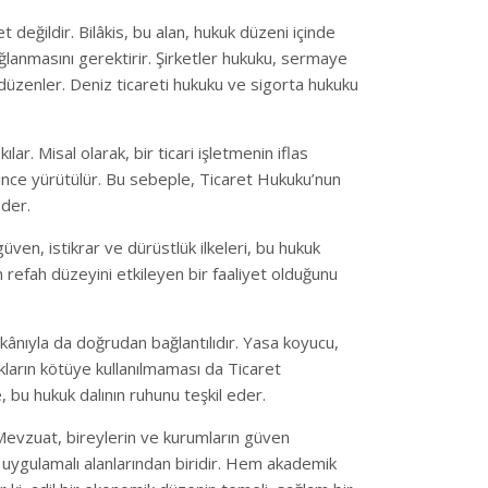
değildir. Bilâkis, bu alan, hukuk düzeni içinde
 sağlanmasını gerektirir. Şirketler hukuku, sermaye
 düzenler. Deniz ticareti hukuku ve sigorta hukuku
lar. Misal olarak, bir ticari işletmenin iflas
bince yürütülür. Bu sebeple, Ticaret Hukuku’nun
eder.
en, istikrar ve dürüstlük ilkeleri, bu hukuk
 refah düzeyini etkileyen bir faaliyet olduğunu
mkânıyla da doğrudan bağlantılıdır. Yasa koyucu,
kların kötüye kullanılmaması da Ticaret
 bu hukuk dalının ruhunu teşkil eder.
Mevzuat, bireylerin ve kurumların güven
 uygulamalı alanlarından biridir. Hem akademik