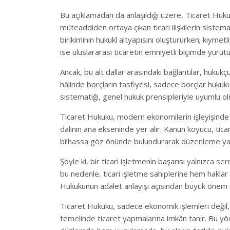
Bu açıklamadan da anlaşıldığı üzere, Ticaret Hukuk
müteaddiden ortaya çıkan ticari ilişkilerin sistemat
birikiminin hukukî altyapısını oluştururken; kıym
ise uluslararası ticaretin emniyetli biçimde yürütü
Ancak, bu alt dallar arasındaki bağlantılar, hukukçu
hâlinde borçların tasfiyesi, sadece borçlar hukuk
sistematiği, genel hukuk prensipleriyle uyumlu olm
Ticaret Hukuku, modern ekonomilerin işleyişinde v
dalının ana ekseninde yer alır. Kanun koyucu, tica
bilhassa göz önünde bulundurarak düzenleme ya
Şöyle ki, bir ticari işletmenin başarısı yalnızca 
bu nedenle, ticari işletme sahiplerine hem haklar
Hukukunun adalet anlayışı açısından büyük önem ta
Ticaret Hukuku, sadece ekonomik işlemleri değil,
temelinde ticaret yapmalarına imkân tanır. Bu yö