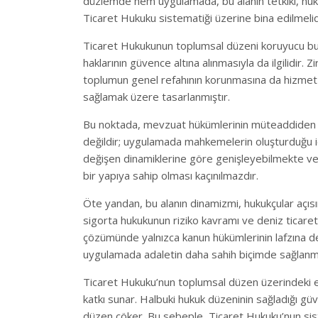
düzlemde hem uygulamada, bu alanın tetkiki, hukuk
Ticaret Hukuku sistematiği üzerine bina edilmelid
Ticaret Hukukunun toplumsal düzeni koruyucu bu f
haklarının güvence altına alınmasıyla da ilgilidir. Z
toplumun genel refahının korunmasına da hizmet 
sağlamak üzere tasarlanmıştır.
Bu noktada, mevzuat hükümlerinin müteaddiden gü
değildir; uygulamada mahkemelerin oluşturduğu iç
değişen dinamiklerine göre genişleyebilmekte ve 
bir yapıya sahip olması kaçınılmazdır.
Öte yandan, bu alanın dinamizmi, hukukçular açısın
sigorta hukukunun riziko kavramı ve deniz ticareti 
çözümünde yalnızca kanun hükümlerinin lafzına de
uygulamada adaletin daha sahih biçimde sağlanma
Ticaret Hukuku’nun toplumsal düzen üzerindeki etk
katkı sunar. Halbuki hukuk düzeninin sağladığı gü
düzen çöker. Bu sebeple, Ticaret Hukuku’nun sis