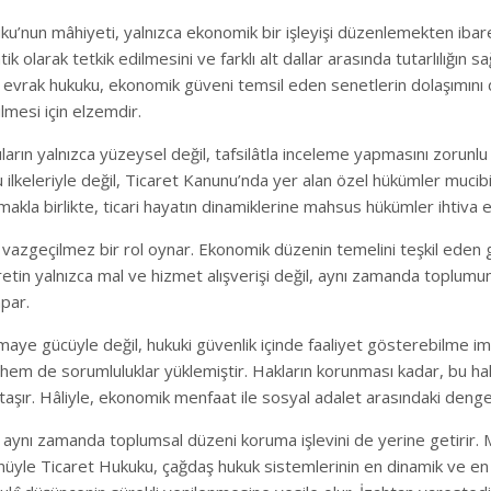
u’nun mâhiyeti, yalnızca ekonomik bir işleyişi düzenlemekten ibaret 
ik olarak tetkik edilmesini ve farklı alt dallar arasında tutarlılığın
etli evrak hukuku, ekonomik güveni temsil eden senetlerin dolaşımını
lmesi için elzemdir.
ların yalnızca yüzeysel değil, tafsilâtla inceleme yapmasını zorunlu kı
u ilkeleriyle değil, Ticaret Kanunu’nda yer alan özel hükümler muci
akla birlikte, ticari hayatın dinamiklerine mahsus hükümler ihtiva 
azgeçilmez bir rol oynar. Ekonomik düzenin temelini teşkil eden güv
retin yalnızca mal ve hizmet alışverişi değil, aynı zamanda toplumun
par.
sermaye gücüyle değil, hukuki güvenlik içinde faaliyet gösterebilme i
 hem de sorumluluklar yüklemiştir. Hakların korunması kadar, bu ha
şır. Hâliyle, ekonomik menfaat ile sosyal adalet arasındaki denge,
 aynı zamanda toplumsal düzeni koruma işlevini de yerine getirir. 
nüyle Ticaret Hukuku, çağdaş hukuk sistemlerinin en dinamik ve en