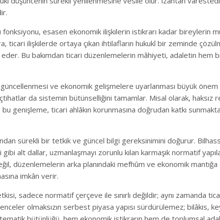
î düşüncenin sürekli yenilenmesine vesile olur. İzahtan varestedir
ir.
onksiyonu, esasen ekonomik ilişkilerin istikrarı kadar bireylerin 
ira, ticari ilişkilerde ortaya çıkan ihtilafların hukukî bir zeminde çözü
eder. Bu bakımdan ticari düzenlemelerin mâhiyeti, adaletin hem b
ncellenmesi ve ekonomik gelişmelere uyarlanması büyük önem taşır.
tihatlar da sistemin bütünselliğini tamamlar. Misal olarak, haksız
bu genişleme, ticari ahlâkın korunmasına doğrudan katkı sunmaktad
dan sürekli bir tetkik ve güncel bilgi gereksinimini doğurur. Bilhas
gibi alt dallar, uzmanlaşmayı zorunlu kılan karmaşık normatif yapılar
ğil, düzenlemelerin arka planındaki mefhûm ve ekonomik mantığa da
sına imkân verir.
isi, sadece normatif çerçeve ile sınırlı değildir; aynı zamanda tic
venceler olmaksızın serbest piyasa yapısı sürdürülemez; bilâkis, k
tematik bütünlüğü, hem ekonomik istikrarın hem de toplumsal adal