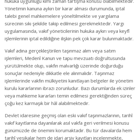
hukuka uygunluğu kimi zaman tartışma konusu olabilmektedir.
Yönetimin kanuna aykırı bir karar alması durumunda, iptal
talebi genel mahkemelere yöneltilmekte ve yargılama
sürecinin sıkı şekilde takip edilmesi gerekmektedir. Yargı
uygulamasında, vakıf yöneticilerinin hukuka aykırı veya keyfî
işlemlerinin iptal edildiğine ilişkin pek çok karar bulunmaktadır.
Vakıf adına gerçekleştirilen taşınmaz alım veya satım
işlemleri, Medenî Kanun ve tapu mevzuatı doğrultusunda
yürütülmekte olup, vakfın malvarlığı üzerinde doğurduğu
sonuçlar nedeniyle dikkatle ele alınmalıdır. Taşınmaz
işlemlerinde vakfın mülkiyetini kanıtlayan belgeler ile yönetim
kurulu kararlarının ibrazı zorunludur. Bazı durumlarda ek izinler
veya mahkeme kararları temin edilmesi gerektiğinden süreç
çoğu kez karmaşık bir hâl alabilmektedir.
Devlet idaresine geçmiş olan eski vakıf taşınmazlarının, tarihî
vakıf kayıtlarına dayanılarak asıl vakfa geri verilmesi konusu
günümüzde de önemini korumaktadır. Bu tür davalarda hem
tarihî vesikalar hem de idari arşiv kayıtları incelenmekte,