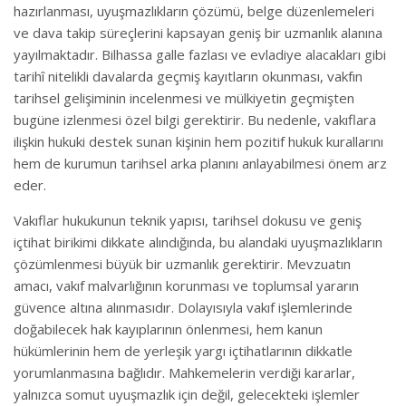
hazırlanması, uyuşmazlıkların çözümü, belge düzenlemeleri
ve dava takip süreçlerini kapsayan geniş bir uzmanlık alanına
yayılmaktadır. Bilhassa galle fazlası ve evladiye alacakları gibi
tarihî nitelikli davalarda geçmiş kayıtların okunması, vakfın
tarihsel gelişiminin incelenmesi ve mülkiyetin geçmişten
bugüne izlenmesi özel bilgi gerektirir. Bu nedenle, vakıflara
ilişkin hukuki destek sunan kişinin hem pozitif hukuk kurallarını
hem de kurumun tarihsel arka planını anlayabilmesi önem arz
eder.
Vakıflar hukukunun teknik yapısı, tarihsel dokusu ve geniş
içtihat birikimi dikkate alındığında, bu alandaki uyuşmazlıkların
çözümlenmesi büyük bir uzmanlık gerektirir. Mevzuatın
amacı, vakıf malvarlığının korunması ve toplumsal yararın
güvence altına alınmasıdır. Dolayısıyla vakıf işlemlerinde
doğabilecek hak kayıplarının önlenmesi, hem kanun
hükümlerinin hem de yerleşik yargı içtihatlarının dikkatle
yorumlanmasına bağlıdır. Mahkemelerin verdiği kararlar,
yalnızca somut uyuşmazlık için değil, gelecekteki işlemler