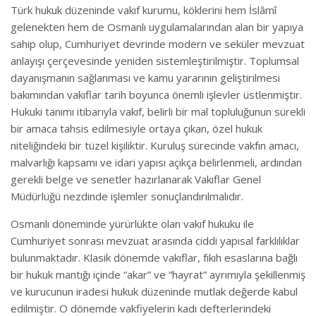
Türk hukuk düzeninde vakıf kurumu, köklerini hem İslâmî
gelenekten hem de Osmanlı uygulamalarından alan bir yapıya
sahip olup, Cumhuriyet devrinde modern ve seküler mevzuat
anlayışı çerçevesinde yeniden sistemleştirilmiştir. Toplumsal
dayanışmanın sağlanması ve kamu yararının geliştirilmesi
bakımından vakıflar tarih boyunca önemli işlevler üstlenmiştir.
Hukuki tanımı itibarıyla vakıf, belirli bir mal topluluğunun sürekli
bir amaca tahsis edilmesiyle ortaya çıkan, özel hukuk
niteliğindeki bir tüzel kişiliktir. Kuruluş sürecinde vakfın amacı,
malvarlığı kapsamı ve idari yapısı açıkça belirlenmeli, ardından
gerekli belge ve senetler hazırlanarak Vakıflar Genel
Müdürlüğü nezdinde işlemler sonuçlandırılmalıdır.
Osmanlı döneminde yürürlükte olan vakıf hukuku ile
Cumhuriyet sonrası mevzuat arasında ciddi yapısal farklılıklar
bulunmaktadır. Klasik dönemde vakıflar, fıkıh esaslarına bağlı
bir hukuk mantığı içinde “akar” ve “hayrat” ayrımıyla şekillenmiş
ve kurucunun iradesi hukuk düzeninde mutlak değerde kabul
edilmiştir. O dönemde vakfiyelerin kadı defterlerindeki