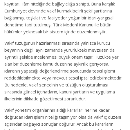
kayıtları, ilâm niteliğinde bağlayıcılığa sahipti. Buna karşılık
Cumhuriyet devrinde vakıf kurmak belirli şekil şartlarına
bağlanmış, teşkilat ve faaliyetler yoğun bir idari-yargısal
denetime tabi tutulmuş, Türk Medenî Kanunu ile bütün
hükümler yeknesak bir sistem içinde düzenlenmiştir.
Vakıf tüzüğünün hazırlanması sırasında yalnızca kurucu
beyanının değil, aynı zamanda yürürlükteki mevzuatın da
ayrıntılı şekilde incelenmesi büyük önem taşır. Tüzükte yer
alan bir düzenleme kamu düzenine aykırılık içeriyorsa,
idarenin yapacağı değerlendirme sonucunda tescil işlemi
reddedilebilmekte veya mevcut tescil iptal edilebilmektedir.
Bu nedenle, vakıf senedinin ve tüzüğün oluşturulması
sırasında güncel içtihatların, kanuni şartların ve uygulama
ilkelerinin dikkatle gözetilmesi zorunludur.
Vakıf yönetim organlarının aldığı kararlar, her ne kadar
doğrudan idari işlem niteliği taşımıyor olsa da vakıf iç düzeni
açısından bağlayıcı sonuçlar doğurur. Ancak bu kararların